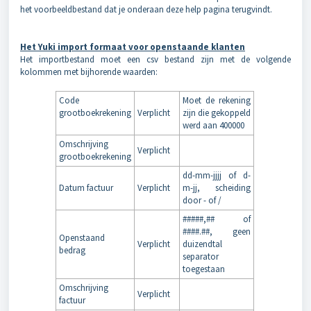
het voorbeeldbestand dat je onderaan deze help pagina terugvindt.
Het Yuki import formaat voor openstaande klanten
Het importbestand moet een csv bestand zijn met de volgende
kolommen met bijhorende waarden:
Code
Moet de rekening
grootboekrekening
Verplicht
zijn die gekoppeld
werd aan 400000
Omschrijving
Verplicht
grootboekrekening
dd-mm-jjjj of d-
Datum factuur
Verplicht
m-jj, scheiding
door - of /
#####,## of
####.##, geen
Openstaand
Verplicht
duizendtal
bedrag
separator
toegestaan
Omschrijving
Verplicht
factuur