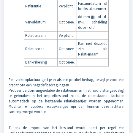
Factuurdatum of
Referentie
Verplicht
boekstuknummer
dd-mm-jjjj of d-
Vervaldatum
Optioneel
m-jj, scheiding
door - of /
Relatienaam
Verplicht
Kan niet dezelfde
Relatiecode
Optioneel
zijn als
Relatienaam
Bankrekening
Optioneel
Een verkoopfactuur geef je in als een positief bedrag, terwijl je voor een
creditnota een negatief bedrag ingeeft.
Probeer de domeingerelateerde relatienamen (niet hoofdlettergevoelig)
te gebruiken in het importbestand zodat de openstaande facturen
automatisch op de bestaande relatiekaartjes worden opgenomen.
Mochten er dubbele relatiekaartjes zijn dan kunnen deze achteraf
samengevoegd worden.
Tijdens de import van het bestand wordt direct per regel een