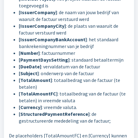
toegevoegd is
[IssuerCompany]
: de naam van jouw bedrijf van
waaruit de factuur verstuurd werd
[IssuerCompanyCity]
: de plaats van waaruit de
factuur verstuurd werd
[IssuerCompanyBankAccount]
: het standaard
bankrekeningnummer van je bedrijf
[Number]
: factuurnummer
[PaymentDaysSetting]
: standaard betaaltermijn
[DueDate]
: vervaldatum van de factuur
[Subject]
: onderwerp van de factuur
[TotalAmount]
: totaalbedrag van de factuur (te
betalen)
[TotalAmountFC]
: totaalbedrag van de factuur (te
betalen) in vreemde valuta
[Currency]
: vreemde valuta.
[StructuredPaymentReference]
: de
gestructureerde mededeling van de factuur;
De placeholders [TotalAmountFC] en [Currency] kunnen