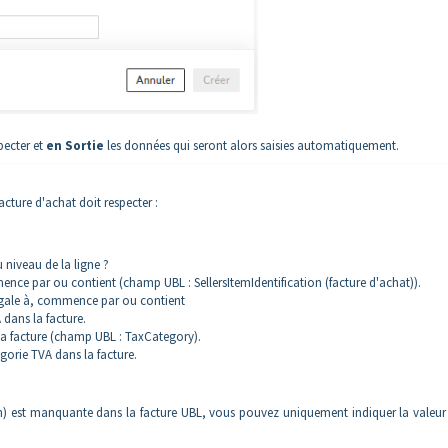
pecter et
en Sortie
les données qui seront alors saisies automatiquement.
facture d'achat doit respecter :
u niveau de la ligne ?
mence par ou contient (champ UBL : SellersItemIdentification (facture d'achat)).
st égale à, commence par ou contient
dans la facture.
a facture (champ UBL : TaxCategory).
gorie TVA dans la facture.
tion) est manquante dans la facture UBL, vous pouvez uniquement indiquer la valeur