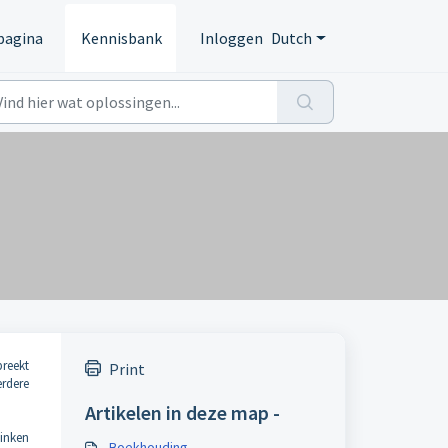
pagina
Kennisbank
Inloggen
Dutch
breekt
Print
rdere
Artikelen in deze map -
vinken
Boekhouding