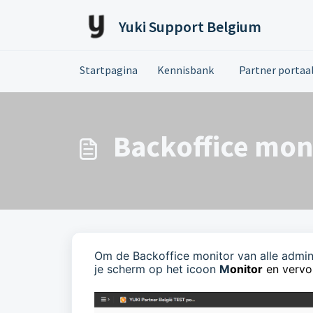
Doorgaan naar hoofdinhoud
Yuki Support Belgium
Startpagina
Kennisbank
Partner portaa
Backoffice mon
Om de Backoffice monitor van alle adminis
je scherm op het icoon
M
onitor
en vervo