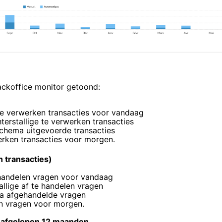
ackoffice monitor getoond:
 te verwerken transacties voor vandaag
hterstallige te verwerken transacties
schema uitgevoerde transacties
werken transacties voor morgen.
n transacties)
e handelen vragen voor
vandaag
tallige af te handelen vragen
ma afgehandelde vragen
len vragen voor
morgen
.
e afgelopen 12 maanden