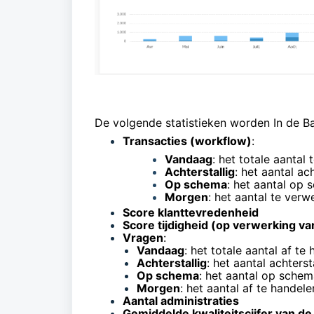
De volgende statistieken worden In de B
Transacties (workflow)
:
Vandaag
: het totale aantal
Achterstallig
: het aantal ac
Op schema
: het aantal op 
Morgen
: het aantal te ver
Score klanttevredenheid
Score tijdigheid (op verwerking va
Vragen
:
Vandaag
: het totale aantal af t
Achterstallig
: het aantal achters
Op schema
: het aantal op sche
Morgen
: het aantal af te hande
Aantal administraties
Gemiddelde kwaliteitscijfer van d