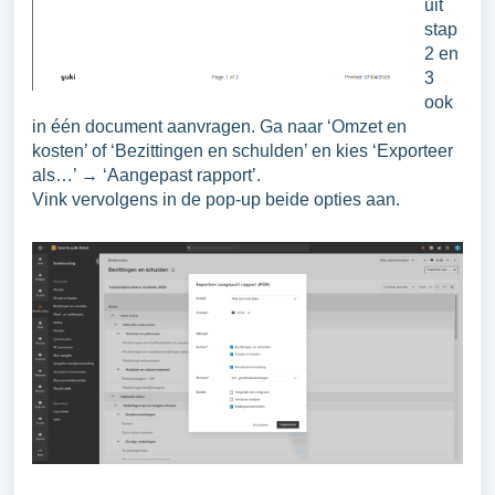
uit
stap
2 en
3
ook
in één document aanvragen. Ga naar ‘Omzet en
kosten’ of ‘Bezittingen en schulden’ en kies ‘Exporteer
als…’ → ‘Aangepast rapport’.
Vink vervolgens in de pop-up beide opties aan.