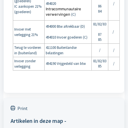
(goederen)
494020
/
86
IC aankopen 21%
Intracommunautaire
84
(goederen)
verwervingen
(C)
81/82/83
494000 Btw aftrekbaar (D)
Invoer met
/
87
verlegging 21%
494010 Invoer goederen (C)
85
Terug te vorderen
411100 Buitenlandse
/
/
in (buitenland)
belastingen
Invoer zonder
81/82/83
494190 Vrijgesteld van btw
/
85
verlegging
Print
Artikelen in deze map -