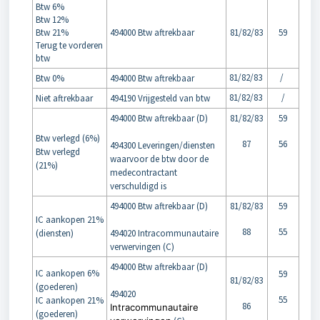
Btw 6%
Btw 12%
Btw 21%
494000 Btw aftrekbaar
81/82/83
59
Terug te vorderen
btw
81/82/83
/
Btw 0%
494000 Btw aftrekbaar
81/82/83
/
Niet aftrekbaar
494190 Vrijgesteld van btw
494000 Btw aftrekbaar (D)
81/82/83
59
Btw verlegd (6%)
87
56
494300 Leveringen/diensten
Btw verlegd
waarvoor de btw door de
(21%)
medecontractant
verschuldigd is
494000 Btw aftrekbaar (D)
81/82/83
59
IC aankopen 21%
88
55
(diensten)
494020 Intracommunautaire
verwervingen (C)
494000 Btw aftrekbaar (D)
IC aankopen 6%
59
81/82/83
(goederen)
494020
55
IC aankopen 21%
86
Intracommunautaire
(goederen)