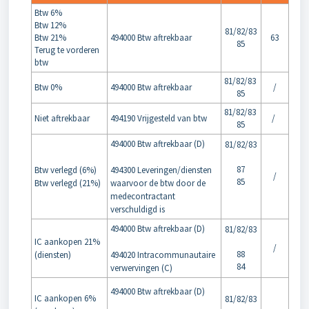
Btw 6%
Btw 12%
81/82/83
Btw 21%
494000 Btw aftrekbaar
63
85
Terug te vorderen
btw
81/82/83
Btw 0%
494000 Btw aftrekbaar
/
85
81/82/83
Niet aftrekbaar
494190 Vrijgesteld van btw
/
85
494000 Btw aftrekbaar (D)
81/82/83
87
Btw verlegd (6%)
494300 Leveringen/diensten
/
85
Btw verlegd (21%)
waarvoor de btw door de
medecontractant
verschuldigd is
494000 Btw aftrekbaar (D)
81/82/83
IC aankopen 21%
/
88
(diensten)
494020 Intracommunautaire
84
verwervingen (C)
494000 Btw aftrekbaar (D)
IC aankopen 6%
81/82/83