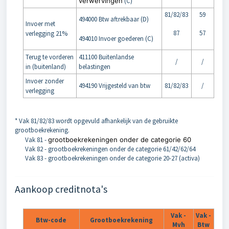
verwervingen
(C)
81/82/83
59
494000 Btw aftrekbaar (D)
Invoer met
87
57
verlegging 21%
494010 Invoer goederen (C)
Terug te vorderen
411100 Buitenlandse
/
/
in (buitenland)
belastingen
Invoer zonder
494190 Vrijgesteld van btw
81/82/83
/
verlegging
* Vak 81/82/83 wordt opgevuld afhankelijk van de gebruikte
grootboekrekening.
Vak 81 -
grootboekrekeningen onder de categorie 60
Vak 82 - grootboekrekeningen onder de categorie 61/42/62/64
Vak 83 - grootboekrekeningen onder de categorie 20-27 (activa)
Aankoop creditnota's
Vak -
Vak -
Btw-code
Grootboekrekening
Mvh
Btw