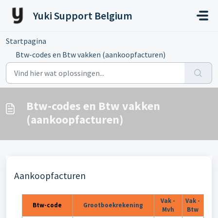
Doorgaan naar hoofdinhoud
Yuki Support Belgium
Startpagina
...
Btw-codes en Btw vakken (aankoopfacturen)
Btw-codes en Btw vakken
(aankoopfacturen)
Aankoopfacturen
Vak -
Vak -
Btw-code
Grootboekrekening
Mvh
Btw