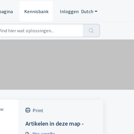
pagina
Kennisbank
Inloggen
Dutch
tw:
Print
Artikelen in deze map -
Btw-aangifte