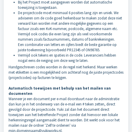
Bij het Project moet aangegeven worden dat automatische
toewijzing is toegestaan.
De projectcode moet minimaal 6 posities lang zijn en uniek. We
adviseren om de code goed herkenbaar te maken zodat deze niet
verward kan worden met andere mogelijke gegevens op een
factuur zoals een KvK-nummer, postcode, algemene naam etc.
Vermijd ook codes die even lang zijn als veel voorkomende
nummers zoals factuurnummers, datums of bankrekeningen.
Een combinatie van letters en cijfers biedt de beste garantie op
juiste toekenning bijvoorbeeld PR12345 of ON98765.
Vermijd ook tekens en spaties in de code. Leveranciers hebben
nogal eens de neiging om deze weg te laten.
Handgeschreven codes worden in de regel niet herkend. Maar werken
met etiketten is een mogelijkheid om achteraf nog de juiste projectcodes
(projectcodes) op facturen te krijgen.
Automatisch toewijzen met behulp van het mailen van
documenten
Wanneer je een document per e-mail doorstuurt naar de administratie
dan kun je in het onderwerp van de e-mail een # teken zetten, direct
gevolgd door de projectcode. Yuki zal dan het document direct
toewijzen aan het betreffende Project zonder dat hiervoor een lokale
herkenningsregel aangemaakt dient te worden. Dit werkt ook voor het
mailen naar de ordner 'Zelf te ordenen' via
mijn.domeinnaam@yukiworks.nl.