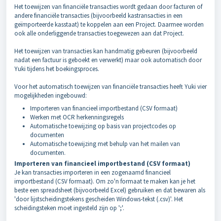
Het toewijzen van financiële transacties wordt gedaan door facturen of
andere financiële transacties (bijvoorbeeld kastransacties in een
geïmporteerde kasstaat) te koppelen aan een Project. Daarmee worden
ook alle onderliggende transacties toegewezen aan dat Project.
Het toewijzen van transacties kan handmatig gebeuren (bijvoorbeeld
nadat een factuur is geboekt en verwerkt) maar ook automatisch door
Yuki tijdens het boekingsproces.
Voor het automatisch toewijzen van financiële transacties heeft Yuki vier
mogelijkheden ingebouwd:
Importeren van financieel importbestand (CSV formaat)
Werken met OCR herkenningsregels
Automatische toewijzing op basis van projectcodes op
documenten
Automatische toewijzing met behulp van het mailen van
documenten.
Importeren van financieel importbestand (CSV formaat)
Je kan transacties importeren in een zogenaamd financieel
importbestand (CSV formaat). Om zo'n formaat te maken kan je het
beste een spreadsheet (bijvoorbeeld Excel) gebruiken en dat bewaren als
'door lijstscheidingstekens gescheiden Windows-tekst (.csv)'. Het
scheidingsteken moet ingesteld zijn op ';'.