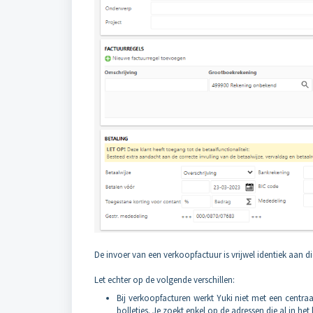
De invoer van een verkoopfactuur is vrijwel identiek aan 
Let echter op de volgende verschillen:
Bij verkoopfacturen werkt Yuki niet met een centraa
bolletjes. Je zoekt enkel op de adressen die al in he