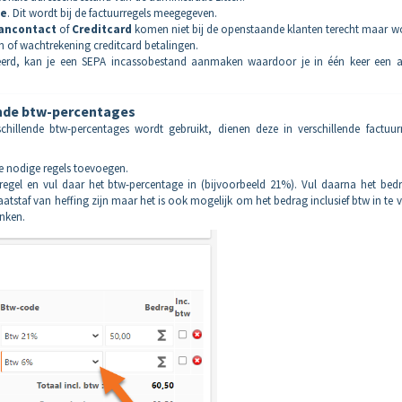
de
. Dit wordt bij de factuurregels meegegeven.
ancontact
of
C
reditcard
komen niet bij de openstaande klanten terecht maar w
 of wachtrekening creditcard betalingen.
eerd, kan je een SEPA incassobestand aanmaken waardoor je in één keer een a
ende btw-percentages
hillende btw-percentages wordt gebruikt, dienen deze in verschillende factuurr
e nodige regels toevoegen.
regel en vul daar het btw-percentage in (bijvoorbeeld 21%). Vul daarna het bedr
staf van heffing zijn maar het is ook mogelijk om het bedrag inclusief btw in te v
inken.