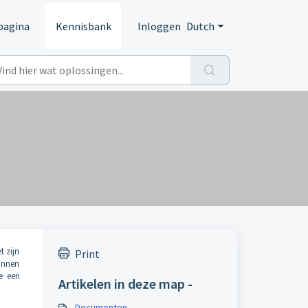
pagina
Kennisbank
Inloggen
Dutch
t zijn
Print
kunnen
e een
Artikelen in deze map -
Documenten