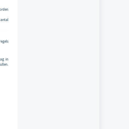
orden
antal
egels
ag in
ullen.