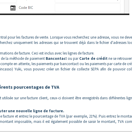
entral pour les factures de vente. Lorsque vous recherchez une adresse, vous ne dev
cherchez uniquement les adresses qui se trouvent déjà dans le fichier d'adresses lo
ations de facture. Ceci est inclus avec les lignes de facture.
ide de la méthode de paiement
Bancontac
t ou par
Carte de crédit
ne se retrouve
le compte en attente, les paiements par bancontact ou les paiements par carte de cré
ncasso) Yuki, vous pouvez créer un fichier de collecte SEPA afin de pouvoir col
fférents pourcentages de TVA
ilisée sur une facture client, ceux-ci doivent être enregistrés dans différentes lig
uter une nouvelle ligne de facture.
de facture et entrez le pourcentage de TVA (par exemple, 21%). Puis entrez le monta
u montant imposable, mais il est également possible de saisir le montant, TVA com