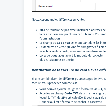
Notez cependant les différences suivantes:
Yuki ne fonctionne pas avec un fichier d'adresses c
faire attention aux points noirs ou blancs. Vous re
l'administration.
Le champ du
C
ode tva
est manquant dans les inform
Les factures de vente qui ont été enregistrées à l'a
avec les clients ouverts, mais sont enregistrées sur 
Lorsque vous avez activé le module de collecte ( i
plusieurs factures en une foi
Ventilation de la facture de vente avec di
Si une combinaison de différents pourcentages de TVA est ut
facture. Vous procédez comme suit:
Vous pouvez ajouter les lignes nécessaires via
+ Ajo
Accédez au champ
Code TVA
de la première ligne 
lequel la TVA de 21% est calculée. Il peut s’agir d
Pour cela, il est nécessaire de cocher la case tvac