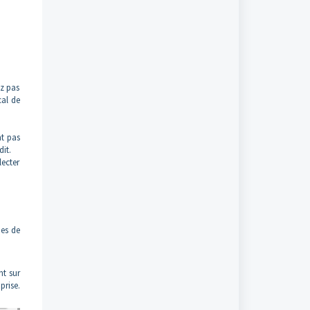
ez pas
cal de
nt pas
dit.
lecter
nes de
nt sur
prise.