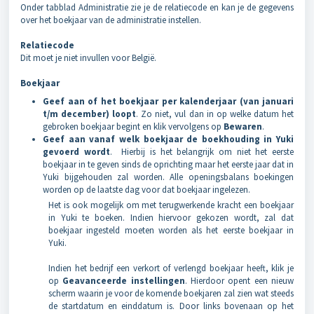
Onder tabblad Administratie zie je de relatiecode en kan je de gegevens
over het boekjaar van de administratie instellen.
Relatiecode
Dit moet je niet invullen voor België.
Boekjaar
Geef aan of het boekjaar per kalenderjaar (van januari
t/m december) loopt
. Zo niet, vul dan in op welke datum het
gebroken boekjaar begint en klik vervolgens op
Bewaren
.
Geef aan vanaf welk boekjaar de boekhouding in Yuki
gevoerd wordt
. Hierbij is het belangrijk om niet het eerste
boekjaar in te geven sinds de oprichting maar het eerste jaar dat in
Yuki bijgehouden zal worden. Alle openingsbalans boekingen
worden op de laatste dag voor dat boekjaar ingelezen.
Het is ook mogelijk om met terugwerkende kracht een boekjaar
in Yuki te boeken. Indien hiervoor gekozen wordt, zal dat
boekjaar ingesteld moeten worden als het eerste boekjaar in
Yuki.
Indien het bedrijf een verkort of verlengd boekjaar heeft, klik je
op
Geavanceerde instellingen
. Hierdoor opent een nieuw
scherm waarin je voor de komende boekjaren zal zien wat steeds
de startdatum en einddatum is. Door links bovenaan op het