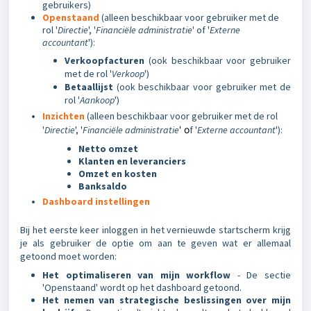
gebruikers)
Openstaand
(alleen beschikbaar voor gebruiker met de
rol '
Directie
', '
Financiële administratie
' of '
Externe
accountant
'):
Verkoopfacturen
(ook beschikbaar voor gebruiker
met de rol '
Verkoop
')
Betaallijst
(ook beschikbaar voor gebruiker met de
rol '
Aankoop
')
Inzichten
(alleen beschikbaar voor gebruiker met de rol
'
Directie
', '
Financiële administratie
' o
f '
Externe accountant
'):
Netto omzet
Klanten en leveranciers
Omzet en kosten
Banksaldo
Dashboard instellingen
Bij het eerste keer inloggen in het vernieuwde startscherm krijg
je als gebruiker de optie om aan te geven wat er allemaal
getoond moet worden:
Het optimaliseren van mijn workflow
- De sectie
'Openstaand' wordt op het dashboard getoond.
Het nemen van strategische beslissingen over mijn