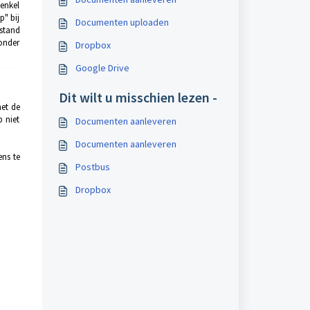
 enkel
" bij
Documenten uploaden
stand
zonder
Dropbox
Google Drive
Dit wilt u misschien lezen -
et de
 niet
Documenten aanleveren
Documenten aanleveren
ens te
Postbus
Dropbox