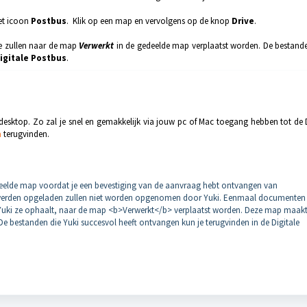
het icoon
Postbus
. Klik op een map en vervolgens op de knop
Drive
.
e zullen naar de map
Verwerkt
in de gedeelde map verplaatst worden. De bestande
igitale Postbus
.
desktop. Zo zal je snel en gemakkelijk via jouw pc of Mac toegang hebben tot de 
a
terugvinden.
lde map voordat je een bevestiging van de aanvraag hebt ontvangen van
werden opgeladen zullen niet worden opgenomen door Yuki. Eenmaal documenten
 Yuki ze ophaalt, naar de map <b>Verwerkt</b> verplaatst worden. Deze map maakt
De bestanden die Yuki succesvol heeft ontvangen kun je terugvinden in de Digitale