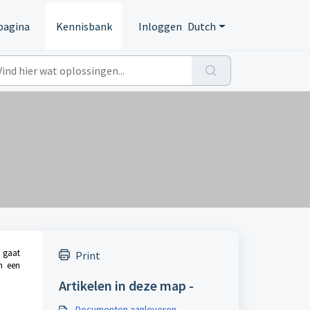
pagina
Kennisbank
Inloggen
Dutch
 gaat
Print
n een
Artikelen in deze map -
Documenten aanleveren