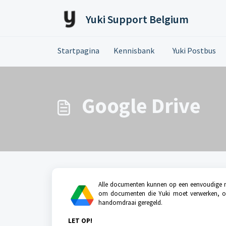
Doorgaan naar hoofdinhoud
Yuki Support Belgium
Startpagina
Kennisbank
Yuki Postbus
Google Drive
Alle documenten kunnen op een eenvoudige ma
om documenten die Yuki moet verwerken, of d
handomdraai geregeld.
LET OP!