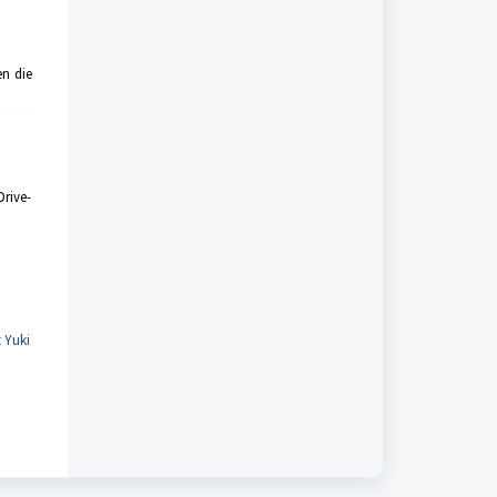
n die
Drive-
 Yuki