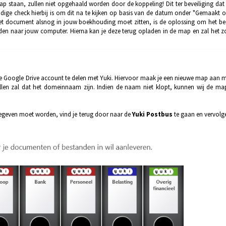
p staan, zullen niet opgehaald worden door de koppeling! Dit ter beveiliging dat
e check hierbij is om dit na te kijken op basis van de datum onder "Gemaakt op
het document alsnog in jouw boekhouding moet zitten, is de oplossing om het be
oaden naar jouw computer. Hierna kan je deze terug opladen in de map en zal het 
e Google Drive account te delen met Yuki. Hiervoor maak je een nieuwe map aan m
allen zal dat het domeinnaam zijn. Indien de naam niet klopt, kunnen wij de map
geven moet worden, vind je terug door naar de
Yuki Postbus
te gaan en vervolg