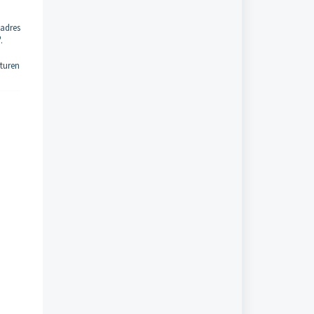
 adres
.
sturen