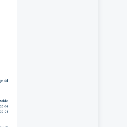
e dit
saldo
 op de
 op de
doe je