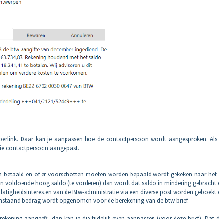
perlink. Daar kan je aanpassen hoe de contactpersoon wordt aangesproken. Als j
 die contactpersoon aangepast.
 betaald en of er voorschotten moeten worden bepaald wordt gekeken naar het 
een voldoende hoog saldo (te vorderen) dan wordt dat saldo in mindering gebracht
 nalatigheidsinteresten van de Btw-administratie via een diverse post worden geboekt
nstaand bedrag wordt opgenomen voor de berekening van de btw-brief.
ekening aangeeft, dan kan je die tijdelijk even aanpassen (voor deze brief). Dat 