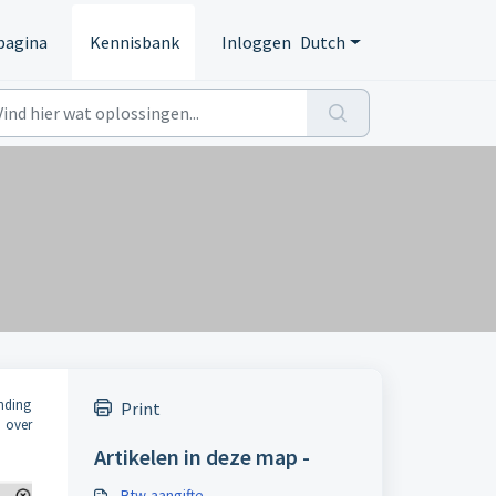
pagina
Kennisbank
Inloggen
Dutch
ending
Print
 over
Artikelen in deze map -
Btw-aangifte