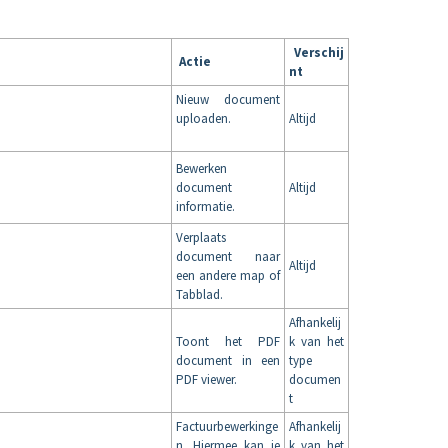
Verschij
Actie
nt
Nieuw document
uploaden.
Altijd
Bewerken
document
Altijd
informatie.
Verplaats
document naar
Altijd
een andere map of
Tabblad.
Afhankelij
Toont het PDF
k van het
document in een
type
PDF viewer.
documen
t
Factuurbewerkinge
Afhankelij
n. Hiermee kan je
k van het