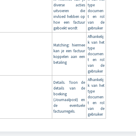
diverse acties
type
uitvoeren die
documen
invloed hebben op
t en rol
hoe een factuur
van de
geboekt wordt
gebruiker
Afhankelij
k van het
Matching: hiermee
type
kan je een factuur
documen
koppelen aan een
t en rol
betaling
van de
gebruiker
Afhankelij
Details. Toon de
k van het
details van de
type
boeking
documen
(Journaalpost) en
t en rol
de eventuele
van de
factuurregels.
gebruiker