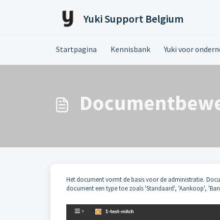
Doorgaan naar hoofdinhoud
Yuki Support Belgium
Startpagina
Kennisbank
Yuki voor onder
Documentbewe
Het document vormt de basis voor de administratie. Docume
document een type toe zoals 'Standaard', 'Aankoop', 'Ban