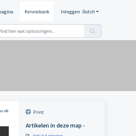
pagina
Kennisbank
Inloggen
Dutch
an elk
Print
Artikelen in deze map -
Yuki in 5 minuten