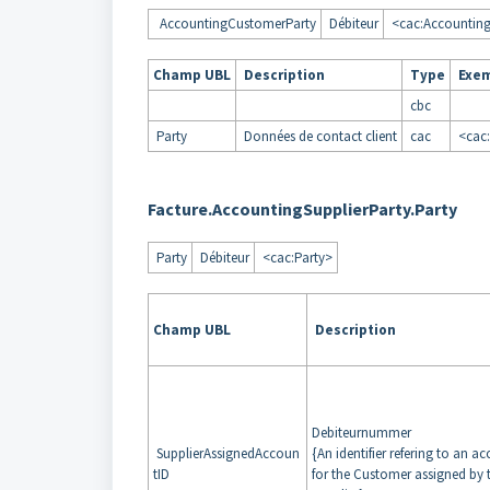
AccountingCustomerParty
Débiteur
<cac:Accountin
Champ UBL
Description
Type
Exe
cbc
Party
Données de contact client
cac
<cac:
Facture.AccountingSupplierParty.Party
Party
Débiteur
<cac:Party>
Champ UBL
Description
Debiteurnummer
SupplierAssignedAccoun
{An identifier refering to an a
tID
for the Customer assigned by 