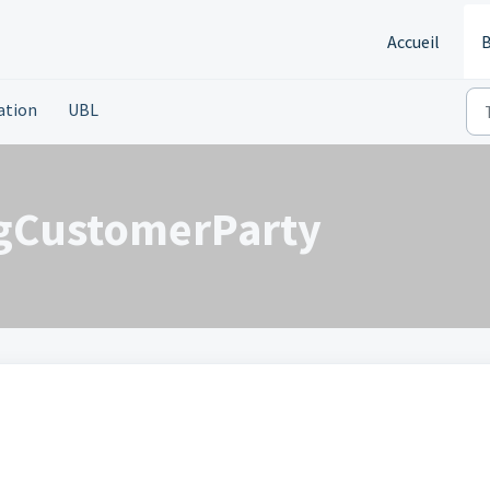
Accueil
B
ation
UBL
gCustomerParty