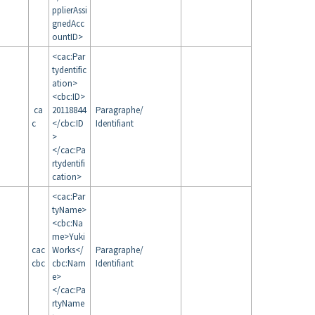
pplierAssi
gnedAcc
ountID>
<cac:Par
tydentific
ation>
<cbc:ID>
ca
20118844
Paragraphe/
c
</cbc:ID
Identifiant
>
</cac:Pa
rtydentifi
cation>
<cac:Par
tyName>
<cbc:Na
me>Yuki
cac
Works</
Paragraphe/
cbc
cbc:Nam
Identifiant
e>
</cac:Pa
rtyName