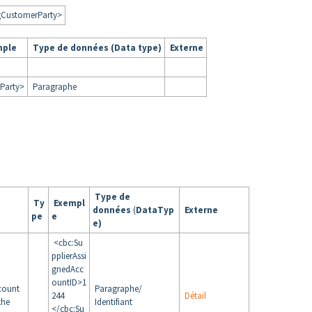
gCustomerParty>
mple
Type de données (Data type)
Externe
Party>
Paragraphe
Type de
Ty
Exempl
données
(
DataTyp
Externe
pe
e
e)
<cbc:Su
pplierAssi
gnedAcc
ountID>1
ccount
Paragraphe/
244
Détail
the
Identifiant
</cbc:Su