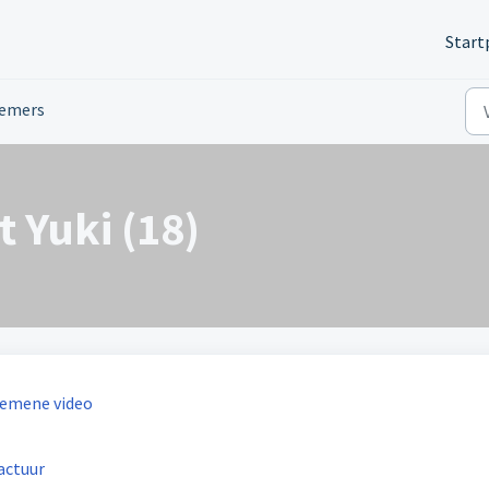
Start
nemers
 Yuki (18)
gemene video
actuur