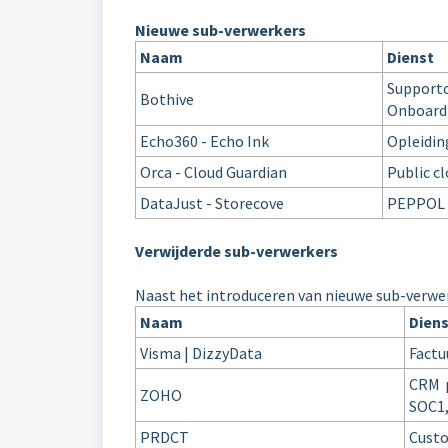
Nieuwe sub-verwerkers
Naam
Dienst
Supp
Bothive
Onboard
Echo360 - Echo Ink
Opleidin
Orca - Cloud Guardian
Public cl
DataJust - Storecove
PEPPOL 
Verwijderde sub-verwerkers
Naast het introduceren van nieuwe sub-verwer
Naam
Dien
Visma | DizzyData
Factu
CRM p
ZOHO
SOC1,
PRDCT
Cust