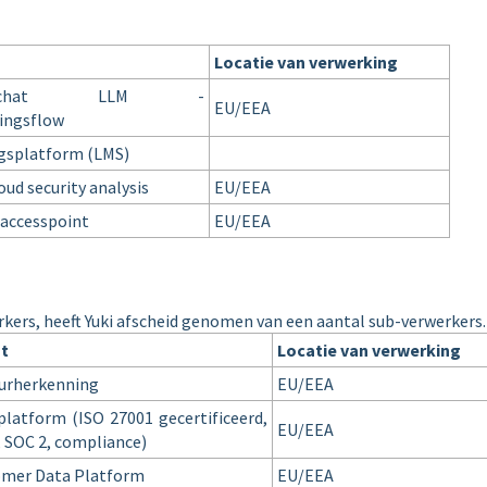
Locatie van verwerking
ortchat LLM -
EU/EEA
ingsflow
gsplatform (LMS)
oud security analysis
EU/EEA
accesspoint
EU/EEA
kers, heeft Yuki afscheid genomen van een aantal sub-verwerkers
st
Locatie van verwerking
urherkenning
EU/EEA
latform (ISO 27001 gecertificeerd,
EU/EEA
 SOC 2, compliance)
omer Data Platform
EU/EEA