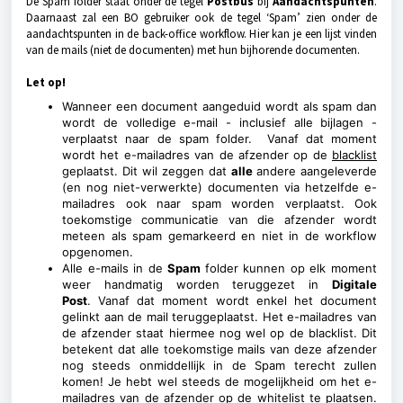
De Spam folder staat onder de tegel
Postbus
bij
Aandachtspunten
.
Daarnaast zal een BO gebruiker ook de tegel ‘Spam’ zien onder de
aandachtspunten in de back-office workflow. Hier kan je een lijst vinden
van de mails (niet de documenten) met hun bijhorende documenten.
Let op!
Wanneer een document aangeduid wordt als spam dan
wordt de volledige e-mail - inclusief alle bijlagen -
verplaatst naar de spam folder. Vanaf dat moment
wordt het e-mailadres van de afzender op de
blacklist
geplaatst. Dit wil zeggen dat
alle
andere aangeleverde
(en nog niet-verwerkte) documenten via hetzelfde e-
mailadres ook naar spam worden verplaatst. Ook
toekomstige communicatie van die afzender wordt
meteen als spam gemarkeerd en niet in de workflow
opgenomen.
Alle e-mails in de
Spam
folder kunnen op elk moment
weer handmatig worden teruggezet in
Digitale
Post
.
Vanaf dat moment wordt enkel het document
gelinkt aan de mail teruggeplaatst. Het e-mailadres van
de afzender staat hiermee nog wel op de blacklist. Dit
betekent dat alle toekomstige mails van deze afzender
nog steeds onmiddellijk in de Spam terecht zullen
komen! Je hebt wel steeds de mogelijkheid om het e-
mailadres van de afzender op de
whitelist
te plaatsen.