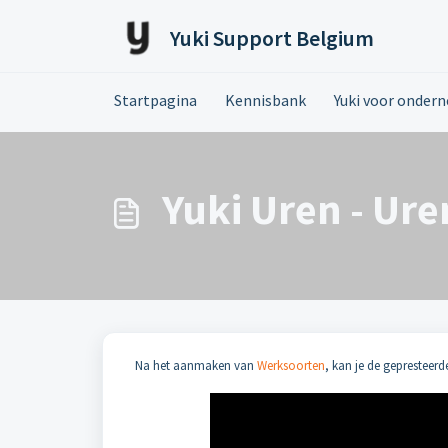
Doorgaan naar hoofdinhoud
Yuki Support Belgium
Startpagina
Kennisbank
Yuki voor onder
Yuki Uren - Ure
Na het aanmaken van
Werksoorten
, kan je de gepresteerd