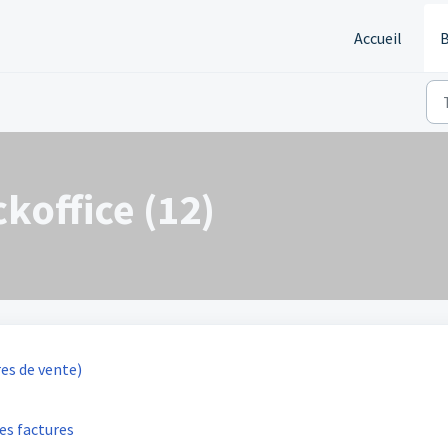
Accueil
B
koffice (12)
es de vente)
es factures