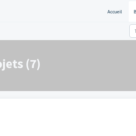
Accueil
B
jets (7)